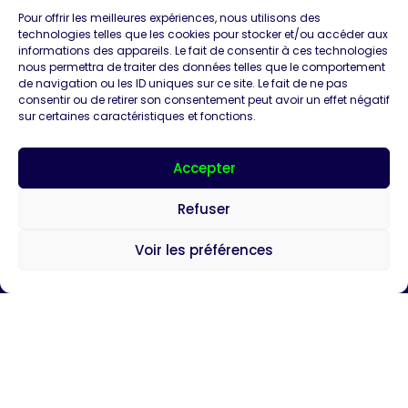
Pour offrir les meilleures expériences, nous utilisons des
technologies telles que les cookies pour stocker et/ou accéder aux
informations des appareils. Le fait de consentir à ces technologies
nous permettra de traiter des données telles que le comportement
de navigation ou les ID uniques sur ce site. Le fait de ne pas
consentir ou de retirer son consentement peut avoir un effet négatif
Présentation
Unea
Contact
sur certaines caractéristiques et fonctions.
Témoignages
Annuaire Unea
Mentions légales
Vidéos
Confidentialité
Accepter
Expertises
Refuser
Voir les préférences
2026 © Unea
Développé par
C'est Nous - L'agence