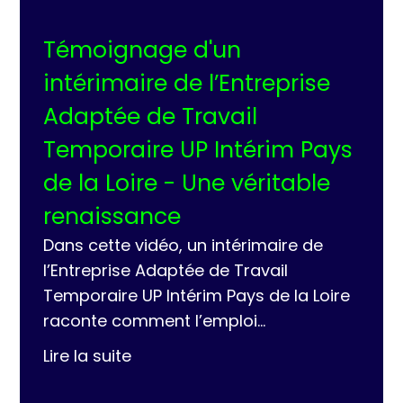
t
Témoignage d'un
Té
e
intérimaire de l’Entreprise
BO
IA
Adaptée de Travail
l’E
Temporaire UP Intérim Pays
At
de la Loire - Une véritable
vra
renaissance
co
Dans cette vidéo, un intérimaire de
Vin
et
l’Entreprise Adaptée de Travail
l’En
se
Temporaire UP Intérim Pays de la Loire
Roue
raconte comment l’emploi…
s’es
Lire la suite
Lire